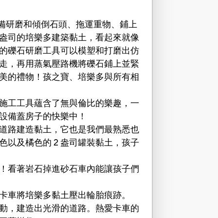
準備研磨和傾倒石頭、拖運重物、鋪上
2 盎司的培樂多建築黏土，看起來就像
大的礫石研磨工具可以模塑和打磨出仿
走，再用蒸氣壓路機將礫石鋪上並緊
美的禮物！孩之寶、培樂多與所有相
機施工工具蘊含了無與倫比的樂趣，一
具設備蓋房子的快樂中！
樂多道路建造黏土，它也是我們最熟悉也
以及橘色的 2 盎司罐裝黏土，孩子
！看著岩石掉進砂石車內能讓孩子們
卡車將培樂多黏土壓出輪胎痕跡。
動，建造出光滑的道路。熱愛卡車的