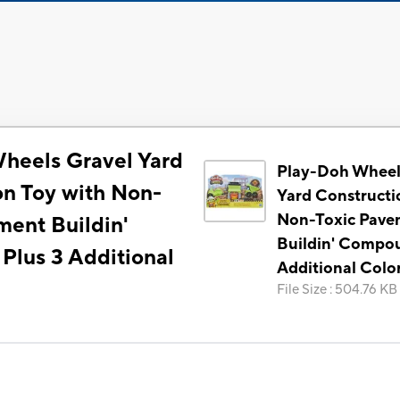
heels Gravel Yard
Play-Doh Wheel
on Toy with Non-
Yard Constructi
Non-Toxic Pave
ment Buildin'
Buildin' Compou
lus 3 Additional
Additional Colo
File Size
:
504.76 KB