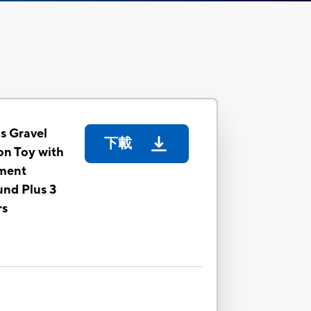
s Gravel
下載
on Toy with
ment
nd Plus 3
rs