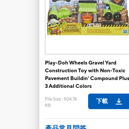
Play-Doh Wheels Gravel Yard
Construction Toy with Non-Toxic
Pavement Buildin' Compound Plu
3 Additional Colors
File Size
:
504.76
下載
KB
產品常見問答