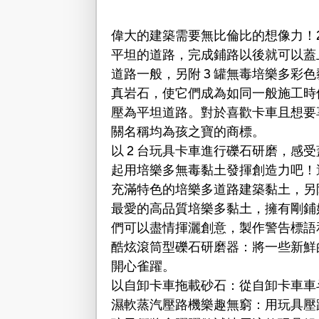
偉大的建築需要無比倫比的想像力！
平坦的道路，完成鋪路以後就可以蓋上
道路一般，另附 3 罐無毒培樂多
真岩石，使它們成為如同一般施工時
壓為平坦道路。對於喜歡卡車且想要
關名稱均為孩之寶的商標。
以 2 台玩具卡車進行礫石研磨，
起用培樂多無毒黏土發揮創造力吧！
充滿特色的培樂多道路建築黏土，另附
最愛的高品質培樂多黏土，擁有剛鋪
們可以盡情揮灑創意，製作警告標語
酷炫滾筒型礫石研磨器：將一些新鮮
開心雀躍。
以自卸卡車拖載砂石：從自卸卡車車
濕軟蒸汽壓路機樂趣無窮：用玩具壓