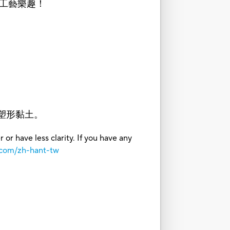
工藝樂趣！
牌塑形黏土。
or have less clarity. If you have any
.com/zh-hant-tw