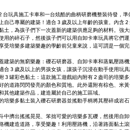
2 台玩具施工卡車和一台炫酷的曲柄研磨機整裝待發，
自己專屬的建築！適合 3 歲及以上年齡的孩童。內含 
彩色黏土，為孩子們下一次蓋新的建築供應足夠的材料。強
使用的碎石子，然後孩子們可以用自卸卡車玩具將它們運
享受培樂多建築樂趣的學齡前兒童來說，這可謂是一個完
感受蓋建築的無窮樂趣：礫石研磨器、自卸卡車和蒸氣壓路
適合 3 歲及以上的男孩女孩，讓孩子沉浸在動手使用玩
 3 罐彩色黏土：這款施工遊戲組內附有 2 盎司的培
好的道路閃閃發亮的顏色和質地。此外還附有棕色、米黃色
和其他建築作品，建造屬於自己的施工區域。
的培樂多黏土裝入礫石研磨器並搖動手柄將其壓碎成岩石
斗中擠出搖搖晃晃、笨拙可愛的培樂多瓦礫，然後用自卸
路機建造道路，享受樂趣！利用壓路機，沿著路面黏土滾