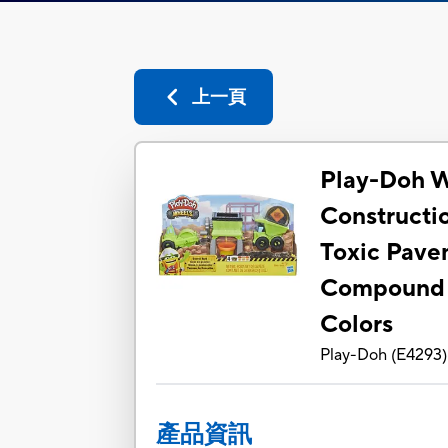
上一頁
Play-Doh W
Constructi
Toxic Pave
Compound P
Colors
Play-Doh
(
E4293
)
產品資訊