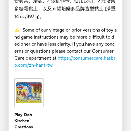
份餐具、湯匙、2 張創作卡、使用說明、2 瓶培樂
多糖霜黏土，以及 6 罐培樂多品牌造型黏土 (淨重
14 oz/397 g)。
Some of our vintage or prior versions of toy a
nd game instructions may be more difficult to d
ecipher or have less clarity. If you have any conc
erns or questions please contact our Consumer
Care department at
https://consumercare.hasbr
o.com/zh-hant-tw
Play-Doh
Kitchen
Creations