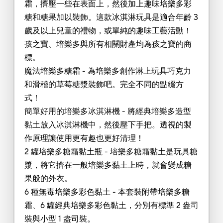
霜，擠壓一些在表面上，然後加上趣味培樂多彩
糖和糖果加以裝飾。這款冰淇淋玩具是適合年齡 3
歲及以上兒童的禮物，或單純的趣味工藝活動！
孩之寶、培樂多與所有相關財產均為孩之寶的商
標。
魔法培樂多糖霜 - 為培樂多創作淋上玩具巧克力
和滑稽的草莓糖漿裝飾吧。完全不同的點綴方
式！
簡單好用的培樂多冰淇淋機 - 將經典培樂多造型
黏土放入冰淇淋機中，然後壓下手把。透視的製
作原理讓使用更有趣也更好清理！
2 罐培樂多糖霜黏土瓶 - 培樂多糖霜黏土是玩具糖
漿，將它擠在一般培樂多黏土上時，就會變成糖
果般的外衣。
6 種無毒培樂多彩色黏土 - 本套裝附帶培樂多糖
霜、6 罐經典培樂多彩色黏土，分別有標準 2 盎司
裝與小型 1 盎司裝。