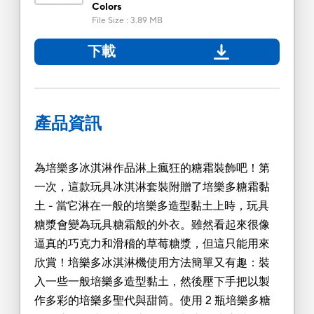
Colors
File Size
:
3.89 MB
下載
產品資訊
為培樂多冰淇淋作品淋上瘋狂的糖霜裝飾吧！第
一次，這款玩具冰淇淋套裝附贈了培樂多糖霜黏
土 - 當它淋在一般的培樂多造型黏土上時，玩具
糖漿會變為玩具糖霜般的外衣。雖然看起來很像
逼真的巧克力和滑稽的草莓糖漿，但這只能用來
欣賞！培樂多冰淇淋機使用方法簡單又有趣：裝
入一些一般培樂多造型黏土，然後壓下手把以製
作多彩的培樂多聖代與甜筒。使用 2 瓶培樂多糖