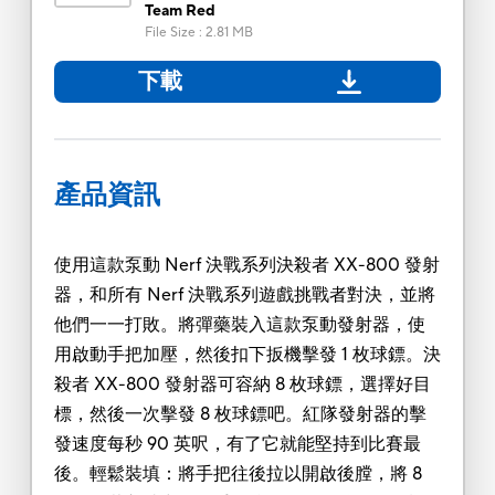
Team Red
File Size
:
2.81 MB
下載
產品資訊
使用這款泵動 Nerf 決戰系列決殺者 XX-800 發射
器，和所有 Nerf 決戰系列遊戲挑戰者對決，並將
他們一一打敗。將彈藥裝入這款泵動發射器，使
用啟動手把加壓，然後扣下扳機擊發 1 枚球鏢。決
殺者 XX-800 發射器可容納 8 枚球鏢，選擇好目
標，然後一次擊發 8 枚球鏢吧。紅隊發射器的擊
發速度每秒 90 英呎，有了它就能堅持到比賽最
後。輕鬆裝填：將手把往後拉以開啟後膛，將 8