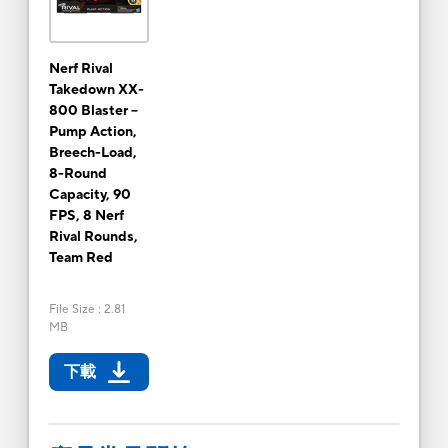
Nerf Rival
Takedown XX-
800 Blaster --
Pump Action,
Breech-Load,
8-Round
Capacity, 90
FPS, 8 Nerf
Rival Rounds,
Team Red
File Size
:
2.81
MB
下載