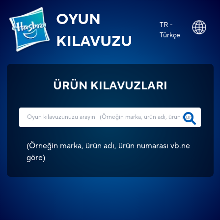
OYUN
TR -
Türkçe
KILAVUZU
ÜRÜN KILAVUZLARI
(
Örneğin marka, ürün adı, ürün numarası vb.ne
göre
)