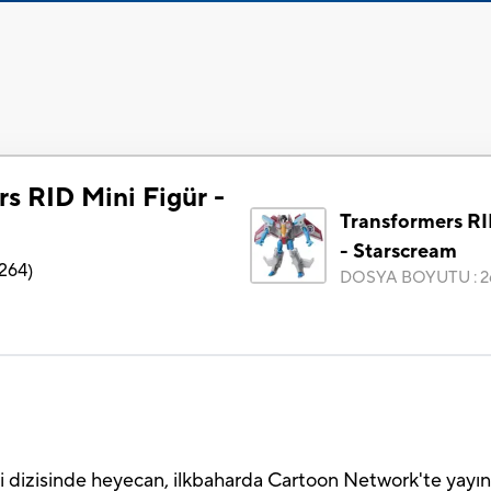
s RID Mini Figür -
Transformers RI
- Starscream
264
)
DOSYA BOYUTU
:
2
i dizisinde heyecan, ilkbaharda Cartoon Network'te yayı