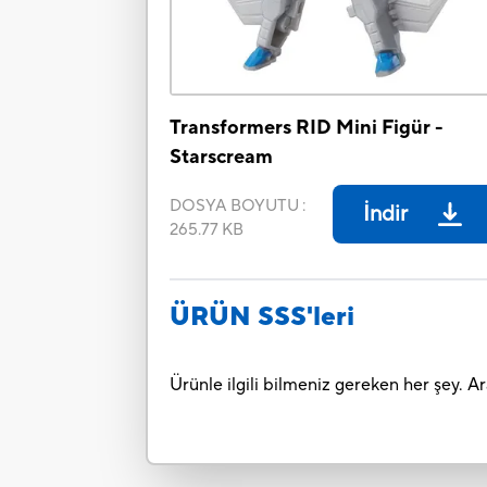
Transformers RID Mini Figür -
Starscream
DOSYA BOYUTU
:
İndir
265.77 KB
ÜRÜN SSS'leri
Ürünle ilgili bilmeniz gereken her şey. 