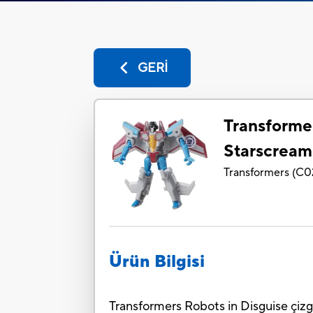
GERİ
Transformer
Starscream
Transformers
(
C0
Ürün Bilgisi
Transformers Robots in Disguise çizg