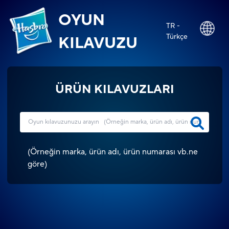
OYUN
TR -
Türkçe
KILAVUZU
ÜRÜN KILAVUZLARI
(
Örneğin marka, ürün adı, ürün numarası vb.ne
göre
)