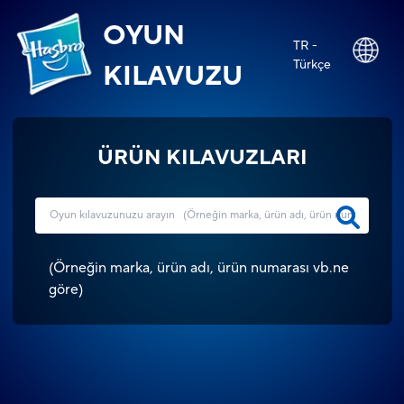
OYUN
TR -
Türkçe
KILAVUZU
ÜRÜN KILAVUZLARI
(
Örneğin marka, ürün adı, ürün numarası vb.ne
göre
)