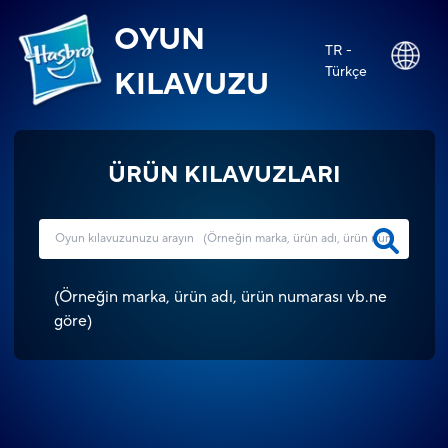
OYUN
TR -
Türkçe
KILAVUZU
ÜRÜN KILAVUZLARI
(
Örneğin marka, ürün adı, ürün numarası vb.ne
göre
)