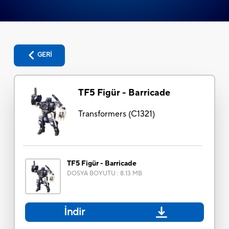
GERİ
TF5 Figür - Barricade
Transformers
(
C1321
)
TF5 Figür - Barricade
DOSYA BOYUTU
:
8.13 MB
İndir