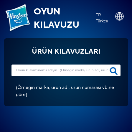
OYUN
TR -
Türkçe
KILAVUZU
ÜRÜN KILAVUZLARI
(
Örneğin marka, ürün adı, ürün numarası vb.ne
göre
)