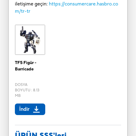
iletişime geçin:
https://consumercare.hasbro.co
m/tr-tr
TF5 Figür -
Barricade
DOSYA
BOYUTU
:
8.13
MB
İndir
ÜRÜN SSS'leri