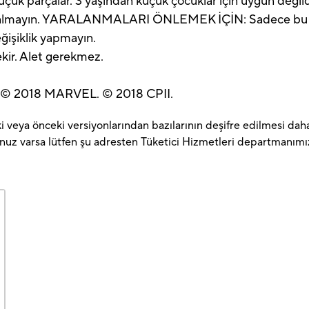
parçalar. 3 yaşından küçük çocuklar için uygun değild
 almayın. YARALANMALARI ÖNLEMEK İÇİN: Sadece bu ürün 
ğişiklik yapmayın.
ekir. Alet gerekmez.
r. © 2018 MARVEL. © 2018 CPII.
 veya önceki versiyonlarından bazılarının deşifre edilmesi daha 
unuz varsa lütfen şu adresten Tüketici Hizmetleri departmanımız