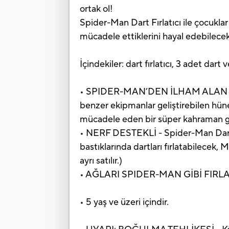
ortak ol!
Spider-Man Dart Fırlatıcı ile çocukla
mücadele ettiklerini hayal edebilecek
İçindekiler: dart fırlatıcı, 3 adet dart 
• SPIDER-MAN’DEN İLHAM ALAN DART FI
benzer ekipmanlar geliştirebilen hünerl
mücadele eden bir süper kahraman g
• NERF DESTEKLİ - Spider-Man Dart F
bastıklarında dartları fırlatabilecek,
ayrı satılır.)
• AĞLARI SPIDER-MAN GİBİ FIRLAT - F
• 5 yaş ve üzeri içindir.