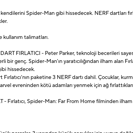
r kendilerini Spider-Man gibi hissedecek. NERF dartları fı
ler.
ve kullanım talimatları.
RLATICI - Peter Parker, teknoloji becerileri sayesinde
i bir genç. Spider-Man'ın yaratıcılığından ilham alan Fırlat
ibi hissedecek.
ırlatıcı'nın paketine 3 NERF dartı dahil. Çocuklar, kurm
 Marvel evreninden kötü adamları yenmek için ağ fırlattıkla
ırlatıcı, Spider-Man: Far From Home filminden ilham al