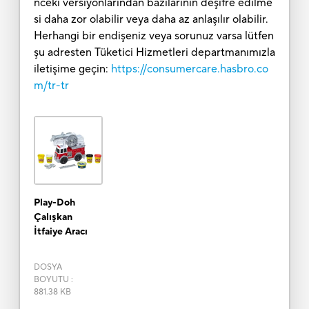
nceki versiyonlarından bazılarının deşifre edilme
si daha zor olabilir veya daha az anlaşılır olabilir.
Herhangi bir endişeniz veya sorunuz varsa lütfen
şu adresten Tüketici Hizmetleri departmanımızla
iletişime geçin:
https://consumercare.hasbro.co
m/tr-tr
Play-Doh
Çalışkan
İtfaiye Aracı
DOSYA
BOYUTU
:
881.38 KB