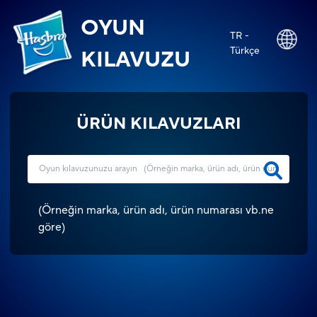
OYUN
TR -
Türkçe
KILAVUZU
ÜRÜN KILAVUZLARI
(
Örneğin marka, ürün adı, ürün numarası vb.ne
göre
)