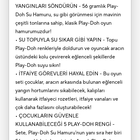
YANGINLARI SÖNDÜRÜN - 56 gramlık Play-
Doh Su Hamuru, su gibi görünmesi için mavinin
çeşitli tonlarına sahip, klasik Play-Doh oyun
hamurumuzdur!
• SU TOPUYLA SU SIKAR GİBİ YAPIN - Topu
Play-Doh renkleriyle doldurun ve oyuncak aracın
üstündeki kolu çevirerek eğlenceli şekillerde
Play-Doh suyu sıkın!
• İTFAİYE GÖREVLERİ HAYAL EDİN - Bu oyun
seti çocuklar, aracın arkasında bulunan eğlenceli
yangın hortumlarını sıkabilecek, kalıpları
kullanarak itfaiyeci rozetleri, itfaiye vanaları ve
çok daha fazlasını oluşturabilecek!
• ÇOCUKLARIN GÜVENLE
KULLANABİLECEĞİ 5 PLAY-DOH RENGİ -
Sete, Play-Doh Su Hamuru'nun yanı sıra her biri