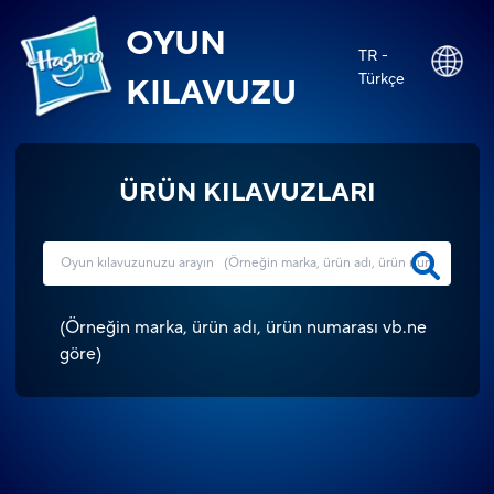
OYUN
TR -
Türkçe
KILAVUZU
ÜRÜN KILAVUZLARI
(
Örneğin marka, ürün adı, ürün numarası vb.ne
göre
)