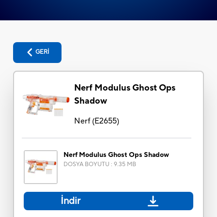
GERİ
Nerf Modulus Ghost Ops
Shadow
Nerf
(
E2655
)
Nerf Modulus Ghost Ops Shadow
DOSYA BOYUTU
:
9.35 MB
İndir