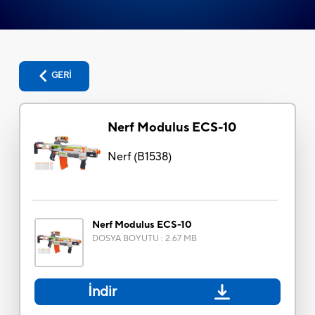
GERİ
Nerf Modulus ECS-10
Nerf
(
B1538
)
Nerf Modulus ECS-10
DOSYA BOYUTU
:
2.67 MB
İndir