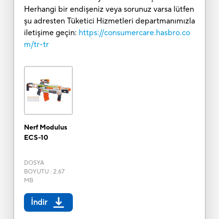
Herhangi bir endişeniz veya sorunuz varsa lütfen
şu adresten Tüketici Hizmetleri departmanımızla
iletişime geçin:
https://consumercare.hasbro.co
m/tr-tr
Nerf Modulus
ECS-10
DOSYA
BOYUTU
:
2.67
MB
İndir