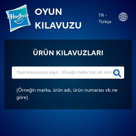
OYUN
TR -
Türkçe
KILAVUZU
ÜRÜN KILAVUZLARI
(
Örneğin marka, ürün adı, ürün numarası vb.ne
göre
)