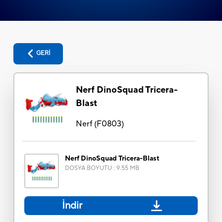
GERİ
Nerf DinoSquad Tricera-
Blast
Nerf
(
F0803
)
Nerf DinoSquad Tricera-Blast
DOSYA BOYUTU
:
9.55 MB
İndir