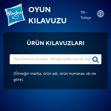
OYUN
TR -
Türkçe
KILAVUZU
ÜRÜN KILAVUZLARI
(
Örneğin marka, ürün adı, ürün numarası vb.ne
göre
)