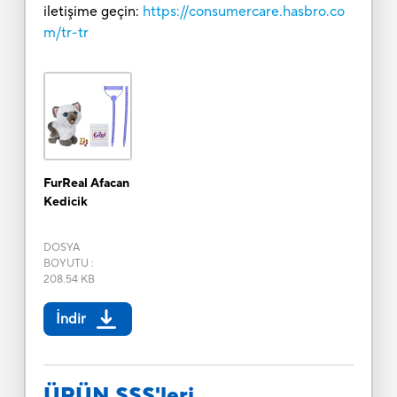
iletişime geçin:
https://consumercare.hasbro.co
m/tr-tr
FurReal Afacan
Kedicik
DOSYA
BOYUTU
:
208.54 KB
İndir
ÜRÜN SSS'leri