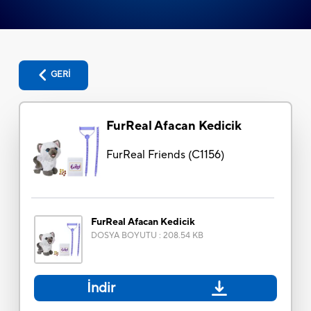
GERİ
FurReal Afacan Kedicik
FurReal Friends
(
C1156
)
FurReal Afacan Kedicik
DOSYA BOYUTU
:
208.54 KB
İndir