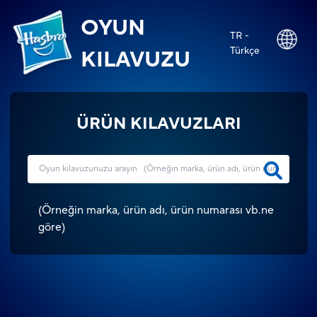
OYUN
TR -
Türkçe
KILAVUZU
ÜRÜN KILAVUZLARI
(
Örneğin marka, ürün adı, ürün numarası vb.ne
göre
)