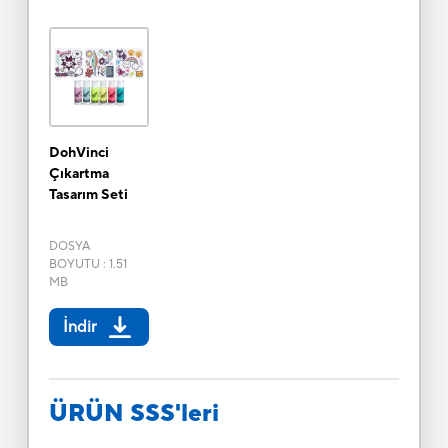
DohVinci
Çıkartma
Tasarım Seti
DOSYA
BOYUTU
:
1.51
MB
İndir
ÜRÜN SSS'leri