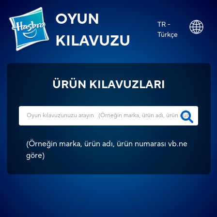
OYUN
TR -
Türkçe
KILAVUZU
ÜRÜN KILAVUZLARI
(
Örneğin marka, ürün adı, ürün numarası vb.ne
göre
)