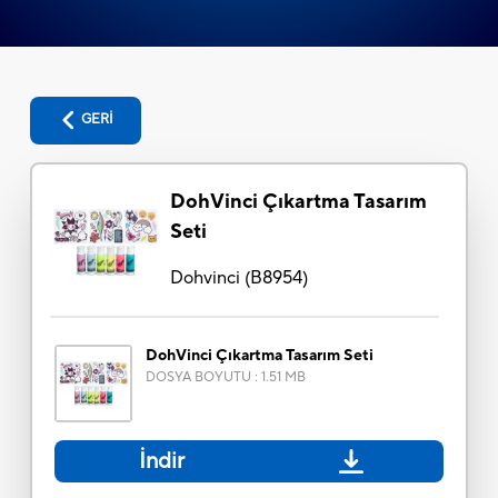
GERİ
DohVinci Çıkartma Tasarım
Seti
Dohvinci
(
B8954
)
DohVinci Çıkartma Tasarım Seti
DOSYA BOYUTU
:
1.51 MB
İndir