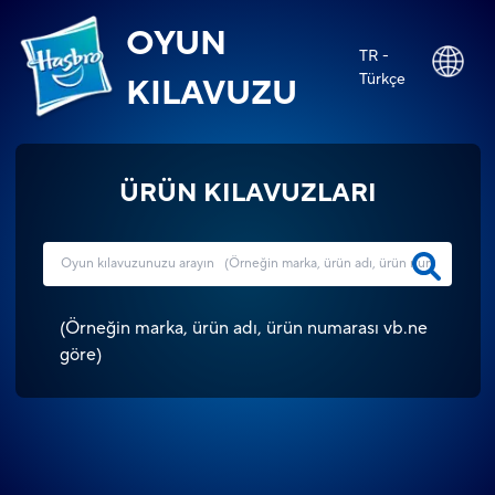
OYUN
TR -
Türkçe
KILAVUZU
ÜRÜN KILAVUZLARI
(
Örneğin marka, ürün adı, ürün numarası vb.ne
göre
)