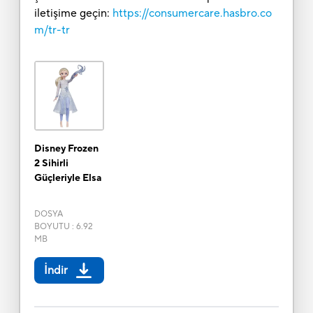
iletişime geçin:
https://consumercare.hasbro.co
m/tr-tr
Disney Frozen
2 Sihirli
Güçleriyle Elsa
DOSYA
BOYUTU
:
6.92
MB
İndir