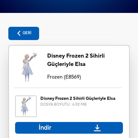
GERİ
Disney Frozen 2 Sihirli
Güçleriyle Elsa
Frozen
(
E8569
)
Disney Frozen 2 Sihirli Güçleriyle Elsa
DOSYA BOYUTU
:
6.92 MB
İndir