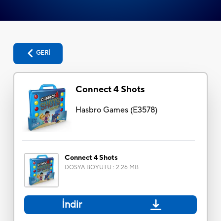
GERİ
Connect 4 Shots
Hasbro Games
(
E3578
)
Connect 4 Shots
DOSYA BOYUTU
:
2.26 MB
İndir