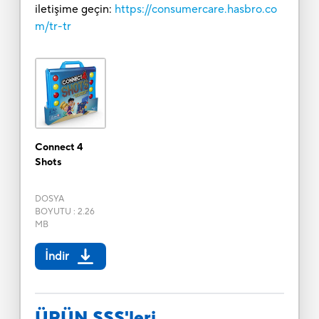
iletişime geçin:
https://consumercare.hasbro.co
m/tr-tr
Connect 4
Shots
DOSYA
BOYUTU
:
2.26
MB
İndir
ÜRÜN SSS'leri