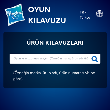
OYUN
TR -
Türkçe
KILAVUZU
ÜRÜN KILAVUZLARI
(
Örneğin marka, ürün adı, ürün numarası vb.ne
göre
)