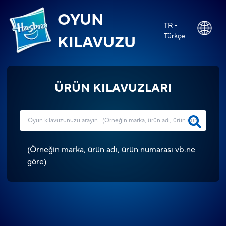
OYUN
TR -
Türkçe
KILAVUZU
ÜRÜN KILAVUZLARI
(
Örneğin marka, ürün adı, ürün numarası vb.ne
göre
)