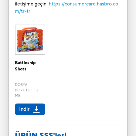
iletişime geçin:
https://consumercare.hasbro.co
m/tr-tr
Battleship
Shots
DOSYA
BOYUTU
:
1.12
MB
İndir
ÜRÜN SSS'leri