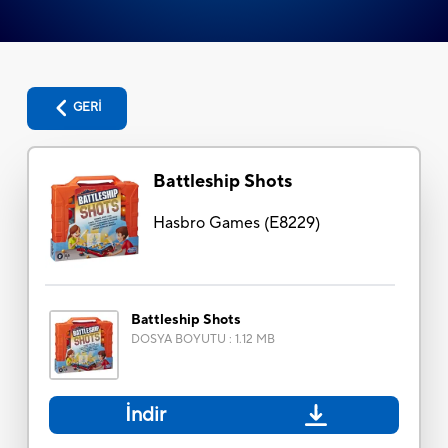
GERİ
Battleship Shots
Hasbro Games
(
E8229
)
Battleship Shots
DOSYA BOYUTU
:
1.12 MB
İndir