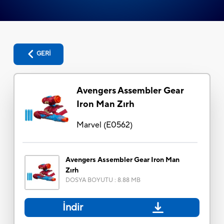
GERİ
Avengers Assembler Gear
Iron Man Zırh
Marvel
(
E0562
)
Avengers Assembler Gear Iron Man
Zırh
DOSYA BOYUTU
:
8.88 MB
İndir