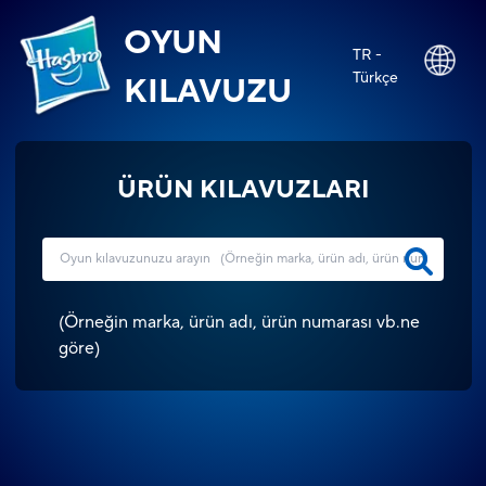
OYUN
TR -
Türkçe
KILAVUZU
ÜRÜN KILAVUZLARI
(
Örneğin marka, ürün adı, ürün numarası vb.ne
göre
)