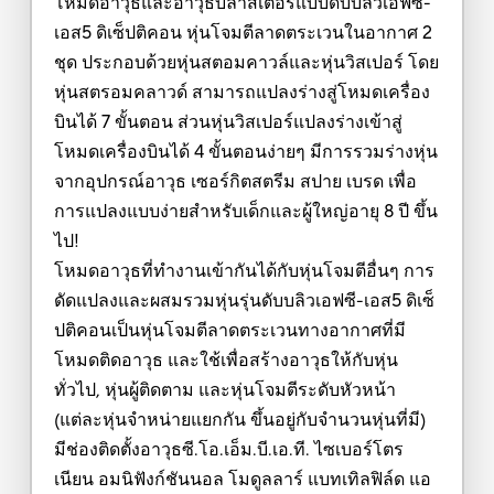
โหมดอาวุธและอาวุธบลาสเตอร์แบบดับบลิวเอฟซี-
เอส5 ดิเซ็ปติคอน หุ่นโจมตีลาดตระเวนในอากาศ 2
ชุด ประกอบด้วยหุ่นสตอมคาวล์และหุ่นวิสเปอร์ โดย
หุ่นสตรอมคลาวด์ สามารถแปลงร่างสู่โหมดเครื่อง
บินได้ 7 ขั้นตอน ส่วนหุ่นวิสเปอร์แปลงร่างเข้าสู่
โหมดเครื่องบินได้ 4 ขั้นตอนง่ายๆ มีการรวมร่างหุ่น
จากอุปกรณ์อาวุธ เซอร์กิตสตรีม สปาย เบรด เพื่อ
การแปลงแบบง่ายสำหรับเด็กและผู้ใหญ่อายุ 8 ปี ขึ้น
ไป!
โหมดอาวุธที่ทำงานเข้ากันได้กับหุ่นโจมตีอื่นๆ การ
ดัดแปลงและผสมรวมหุ่นรุ่นดับบลิวเอฟซี-เอส5 ดิเซ็
ปติคอนเป็นหุ่นโจมตีลาดตระเวนทางอากาศที่มี
โหมดติดอาวุธ และใช้เพื่อสร้างอาวุธให้กับหุ่น
ทั่วไป, หุ่นผู้ติดตาม และหุ่นโจมตีระดับหัวหน้า
(แต่ละหุ่นจำหน่ายแยกกัน ขึ้นอยู่กับจำนวนหุ่นที่มี)
มีช่องติดตั้งอาวุธซี.โอ.เอ็ม.บี.เอ.ที. ไซเบอร์โตร
เนียน อมนิฟังก์ชันนอล โมดูลลาร์ แบทเทิลฟิล์ด แอ