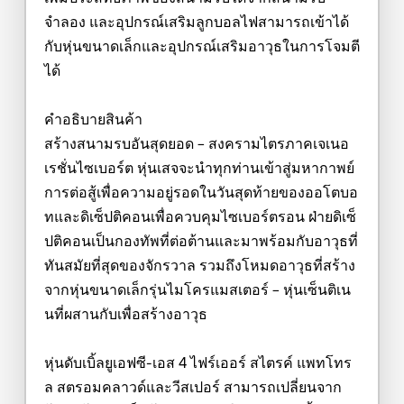
จำลอง และอุปกรณ์เสริมลูกบอลไฟสามารถเข้าได้
กับหุ่นขนาดเล็กและอุปกรณ์เสริมอาวุธในการโจมตี
ได้
คำอธิบายสินค้า
สร้างสนามรบอันสุดยอด – สงครามไตรภาคเจเนอ
เรชั่นไซเบอร์ต หุ่นเสจจะนำทุกท่านเข้าสู่มหากาพย์
การต่อสู้เพื่อความอยู่รอดในวันสุดท้ายของออโตบอ
ทและดิเซ็ปติคอนเพื่อควบคุมไซเบอร์ตรอน ฝ่ายดิเซ็
ปติคอนเป็นกองทัพที่ต่อต้านและมาพร้อมกับอาวุธที่
ทันสมัยที่สุดของจักรวาล รวมถึงโหมดอาวุธที่สร้าง
จากหุ่นขนาดเล็กรุ่นไมโครแมสเตอร์ – หุ่นเซ็นติเน
นที่ผสานกับเพื่อสร้างอาวุธ
หุ่นดับเบิ้ลยูเอฟซี-เอส 4 ไฟร์เออร์ สไตรค์ แพทโทร
ล สตรอมคลาวด์และวีสเปอร์ สามารถเปลี่ยนจาก