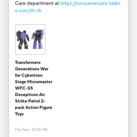
Care department at
https://consumercare.hasbr
o.com/th-th
Transformers
Generations War
for Cybertron:
Siege Micromaster
WFC-S5
Decepticon Air
Strike Patrol 2-
pack Action Figure
Toys
File Size
:
20.81 MB