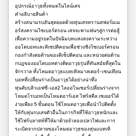
อุปกรณ์อาวุธทั้งหมดในไลน์เสจ
คำอธิบายสินค้า
สร้างสนามรบอันสุดยอดด้วยหุ่นเสจทรานสฟอร์มเม
อร์สงครามไซเบอร์ตรอน เสจจะพาแฟนๆสู่การต่อสู้
เพื่อความอยู่รอดในปัจฉิมบทแห่งสงครามระหว่าง
ออโตบอทและดิเซปติคอนเพื่อช่วงชิงไซเบอร์ตรอน
กองกำลังต่อต้านของดิเซ็ปติคอน และหน่วยต่อต้าน
กบฎของออโตบอทต่างติดอาวุธรุ่นที่ทันสมัยที่สุดใน
จักรวาล ทั้งโหมดอาวุธแบทเทิลมาสเตอร์--เซนเทียน
บอทที่เปลี่ยนร่างเป็นอาวุธได้อย่างน่าทึ่ง
หุ่นดับบลิวเอฟซี-เอส2 ไลออไนเซอร์เปลี่ยนร่างจาก
โหมดโรบอทเป็นโหมดอาร์เอส ไฟร์สตีล เซเยอร์ได้
ง่ายเพียง 5 ขั้นตอน ใช้โหมดอาวุธเพื่อนำไปติดตั้ง
ให้กับหุ่นรบเสจตัวอื่นในภารกิจที่ใช้อาวุธหนักและ
ใช้ไฟร์บลาสท์ที่ให้มาด้วยจำลองเปลวไฟและการ
ระเบิดจากปลายของโหมดอาวุธของหุ่นแบทเทิ