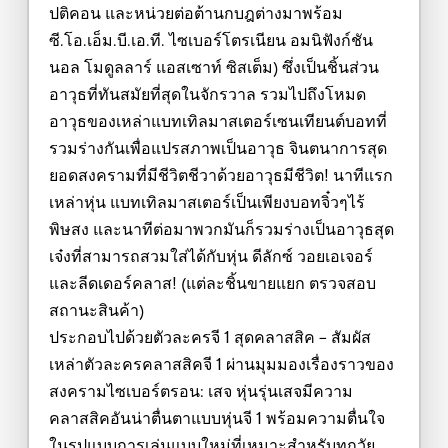
ปติคอน และหน่วยต่อต้านกบฎต่างมาพร้อม
ซี.โอ.เอ็ม.บี.เอ.ที. ไซเบอร์โตรเนียน อมนิฟังก์ชัน
นอล โมดูลลาร์ แอสเซาท์ ซิสเต็ม) ซึ่งเป็นชิ้นส่วน
อาวุธที่ทันสมัยที่สุดในจักรวาล รวมไปถึงโหมด
อาวุธของเหล่าแบทเทิลมาสเตอร์เซนเทียนต์บอทที่
รวมร่างกันเพื่อแปรสภาพเป็นอาวุธ จินตนาการสุด
ยอดสงครามที่มีชีวิตชีวาด้วยอาวุธมีชีวิต! นาทีแรก
เหล่าหุ่น แบทเทิลมาสเตอร์เป็นเพียงบอทจิ๋วๆไร้
พิษสง และนาทีต่อมาพวกมันก็รวมร่างเป็นอาวุธสุด
เจ๋งที่สามารถสวมใส่ได้กับหุ่น ดีลักซ์ วอยเอเจอร์
และลีดเดอร์คลาส! (แต่ละชิ้นขายแยก ตรวจสอบ
สถานะสินค้า)
ประกอบไปด้วยตัวละครจี 1 สุดคลาสสิค – สัมผัส
เหล่าตัวละครคลาสสิคจี 1 ผ่านมุมมองเรื่องราวของ
สงครามไซเบอร์ตรอน: เสจ หุ่นรุ่นเสจมีความ
คลาสสิคอันน่าตื่นตาแบบหุ่นจี 1 พร้อมความตื่นใจ
ในรูปแบบการเล่นแบบใหม่ที่เหมาะสำหรับทุกวัย