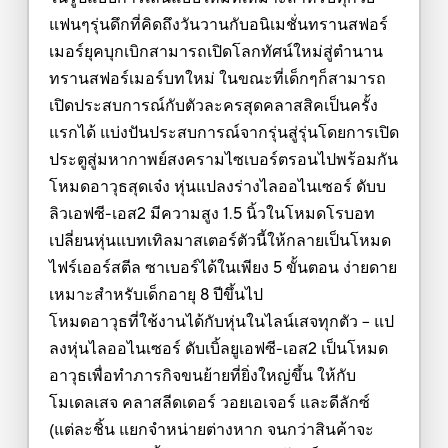
แฟนๆรุ่นดึกที่คิดถึงวันวานกับอนิเมชั่นทรานสฟอร์
เมอร์ยุคบุกเบิกสามารถเปิดโลกทัศน์ใหม่สู่ตำนาน
ทรานสฟอร์เมอร์บทใหม่ ในขณะที่เด็กๆก็สามารถ
เปิดประสบการณ์กับตัวละครสุดคลาสสิคเป็นครั้ง
แรกได้ แบ่งปันประสบการณ์จากรุ่นสู่รุ่นโดยการเปิด
ประตูสู่มหากาพย์สงครามไซเบอร์ตรอนไปพร้อมกัน
โหมดอาวุธสุดเจ๋ง หุ่นแปลงร่างไลออไนเซอร์ ดับบ
ลิวเอฟซี-เอส2 มีความสูง 1.5 นิ้วในโหมดโรบอท
เปลี่ยนหุ่นแบทเทิลมาสเตอร์ตัวนี้ให้กลายเป็นโหมด
ไฟร์เออร์สตีล ซาเบอร์ได้ในเพียง 5 ขั้นตอน ง่ายดาย
เหมาะสำหรับเด็กอายุ 8 ปีขึ้นไป
โหมดอาวุธที่ใช้งานได้กับหุ่นในไลน์เสจทุกตัว – แป
ลงหุ่นไลออไนเซอร์ ดับเบิ้ลยูเอฟซี-เอส2 เป็นโหมด
อาวุธเพื่อทำภารกิจขนย้ายที่ยิ่งใหญ่ขึ้น ให้กับ
โมเดลเสจ คลาสลีดเดอร์ วอยเอเจอร์ และดีลักซ์
(แต่ละชิ้น แยกจำหน่ายต่างหาก จนกว่าสินค้าจะ