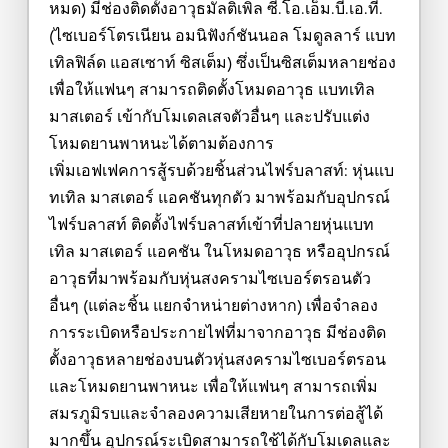
หมด) มีช่องติดตั้งอาวุธมัลติเพิล ซี.โอ.เอ็ม.บี.เอ.ที.
(ไซเบอร์โตรเนียน อมนิฟังก์ชันนอล โมดูลลาร์ แบท
เทิลฟิล์ด แอสเซาท์ ซิสเต็ม) ซึ่งเป็นซิสเต็มหลายช่อง
เพื่อให้แฟนๆ สามารถติดตั้งโหมดอาวุธ แบทเทิล
มาสเตอร์ เข้ากับโมเดลเสจตัวอื่นๆ และปรับแต่ง
โหมดยานพาหนะได้ตามต้องการ
เพิ่มเอฟเฟคการสู้รบด้วยชิ้นส่วนไฟร์บลาสท์: หุ่นแบ
ทเทิล มาสเตอร์ แอคชันทุกตัว มาพร้อมกับอุปกรณ์
ไฟร์บลาสท์ ติดตั้งไฟร์บลาสท์เข้าที่ปลายหุ่นแบท
เทิล มาสเตอร์ แอคชัน ในโหมดอาวุธ หรืออุปกรณ์
อาวุธที่มาพร้อมกับหุ่นสงครามไซเบอร์ตรอนตัว
อื่นๆ (แต่ละชิ้น แยกจำหน่ายต่างหาก) เพื่อจำลอง
การระเบิดหรือประกายไฟที่มาจากอาวุธ มีช่องติด
ตั้งอาวุธหลายช่องบนตัวหุ่นสงครามไซเบอร์ตรอน
และโหมดยานพาหนะ เพื่อให้แฟนๆ สามารถเพิ่ม
สมรภูมิรบและจำลองความเสียหายในการต่อสู้ได้
มากขึ้น อุปกรณ์ระเบิดสามารถใช้ได้กับโมเดลและ