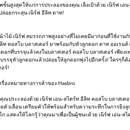
ขั้นสูงสุดให้แก่การประลองของคุณ เล็งเป้าด้วย เนิร์ฟ เอน-
่อยกระสุน เนิร์ฟ อีลิท ดาท!
าไม้ เนิร์ฟ สมรรถภาพสูงอย่างที่ไม่เคยมีมาก่อนที่ใช้งานกั
ีลิท คอสโบ บลาสเตอร์ มาพร้อมกับหัวลูกดอก ดาท ออเรนส์ คิป 
ูกดอกที่บรรจุแล้วลงในบลาสเตอร์ คอสโบ บลาสเตอร์ เพียงเ
 บรรจุหัวลูกดอกแล้วปล่อยให้ลูกดอกพุ่งไปอีกครั้ง! ใครๆก
อร์!
ป็นเครื่องหมายทางการค้าของ Hasbro
อคุณประะลองด้วย เนิร์ฟ เอน-สไตร์ท อีลิท คอสโบ บลาสเตอ
ด้วยตัวเลื่อน เตรียมตัวให้พร้อมสำหรับความระทึกในการยิงลูก
ไก แสดงให้โลกรู้ว่าคุณมาเพื่อเป็นผู้ชนะด้วย เนิร์ฟ เอน-สไ