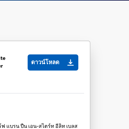
ite
ดาวน์โหลด
er
์ฟ แบรน ปืน เอน-สไตร์ท อีลิท เบลส