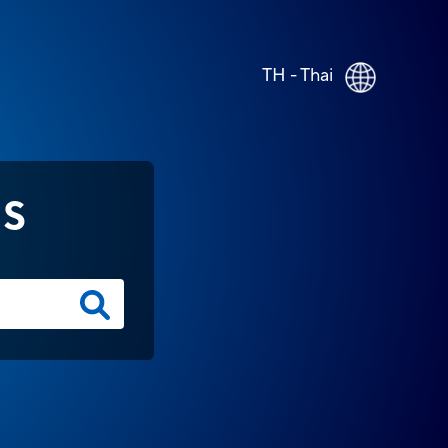
TH - Thai
NS