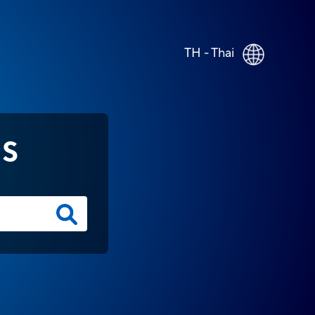
TH - Thai
NS