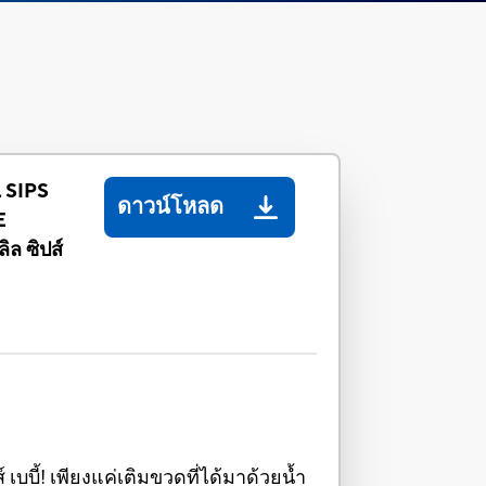
 SIPS
ดาวน์โหลด
E
ิล ซิปส์
บบี้! เพียงแค่เติมขวดที่ได้มาด้วยน้ำ