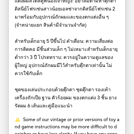
แต่งผมสไตล์คู่พี่น้องเจ้าหญิง: อย่าลืมตามหาตุ๊กตา
ดิสนีย์โฟรเซ่นสาวน้อยเอลซ่าจากดิสนีย์โฟรเซ่น 2
มาพร้อมกับอุปกรณ์ถักผมและของตกแต่งอื่น ๆ
(จำหน่ายแยก สินค้ามีจำนวนจำกัด)
สำหรับเด็กอายุ 5 ปีขึ้นไป คำเตือน: ความเสี่ยงต่อ
การติดคอ มีชิ้นส่วนเล็ก ๆ ไม่เหมาะสำหรับเด็กอายุ
ต่ำกว่า 3 ปี โปรดทราบ: ควรอยู่ในความดูแลของ
ผู้ใหญ่ อุปกรณ์ถักผมมีไว้สำหรับตุ๊กตาเท่านั้น ไม่
ควรใช้กับเด็ก
ชุดของเล่นประกอบด้วยตุ๊กตา ชุดตุ๊กตา รองเท้า
เครื่องถักเปีย ฐาน ตัวร้อยผม ของตกแต่ง 3 ชิ้น ยาง
รัดผม 6 เส้นและคู่มือแนะนำ
Some of our vintage or prior versions of toy a
nd game instructions may be more difficult to d
ecipher or have less clarity. If you have any conc