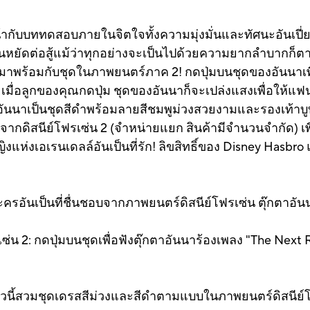
น้ากับบททดสอบภายในจิตใจทั้งความมุ่งมั่นและทัศนะอันเปี
ะยืนหยัดต่อสู้แม้ว่าทุกอย่างจะเป็นไปด้วยความยากลำบากก็ตา
มาพร้อมกับชุดในภาพยนตร์ภาค 2! กดปุ่มบนชุดของอันนาเพื
ื่อลูกของคุณกดปุ่ม ชุดของอันนาก็จะเปล่งแสงเพื่อให้แ
งอันนาเป็นชุดสีดำพร้อมลายสีชมพูม่วงสวยงามและรองเท้าบูทท
จากดิสนีย์โฟรเซ่น 2 (จำหน่ายแยก สินค้ามีจำนวนจำกัด) 
ิงแห่งเอเรนเดลล์อันเป็นที่รัก! ลิขสิทธิ์ของ Disney Has
ะครอันเป็นที่ชื่นชอบจากภาพยนตร์ดิสนีย์โฟรเซ่น ตุ๊กตาอ
 2: กดปุ่มบนชุดเพื่อฟังตุ๊กตาอันนาร้องเพลง "The Next 
ตัวนี้สวมชุดเดรสสีม่วงและสีดำตามแบบในภาพยนตร์ดิสนีย์โฟ