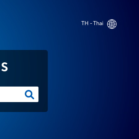
TH - Thai
NS