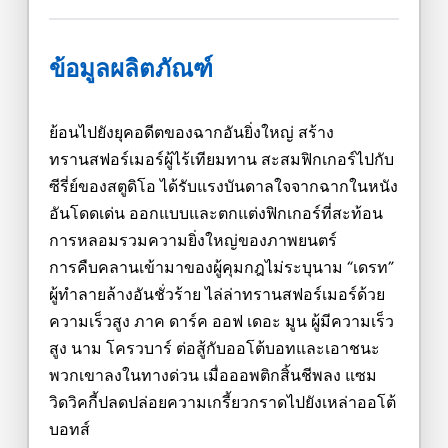
ข้อมูลผลิตภัณฑ์
ย้อนไปยังยุคอดีตของฉากอันยิ่งใหญ่ สร้าง
ทรานสฟอร์เมอร์ผู้ไร้เทียมทาน สะสมฟิกเกอร์ไปกับ
ซีรี่ย์ของสตูดิโอ ได้รับแรงบันดาลใจจากฉากในหนัง
อันโดดเด่น ออกแบบและตกแต่งฟิกเกอร์ที่สะท้อน
การหลอมรวมความยิ่งใหญ่ของภาพยนตร์
การคืบคลานเข้ามาของผู้คุมกฎไม่ระบุนาม “เดรท”
ผู้ทำลายล้างอันชั่วร้าย ไล่ล่าทรานสฟอร์เมอร์ด้วย
ความเร็วสูง ภาค ดาร์ค ออฟ เดอะ มูน ผู้มีความเร็ว
สูง นาม โครวบาร์ ต่อสู้กับออโต้บอทและเอาชนะ
พวกเขาลงในทางด่วน เมื่อออพติกสิ้นชีพลง แซม
วิดวิคกี้ปลดปล่อยความเกรี้ยวกราดไปยังเหล่าออโต้
บอทส์