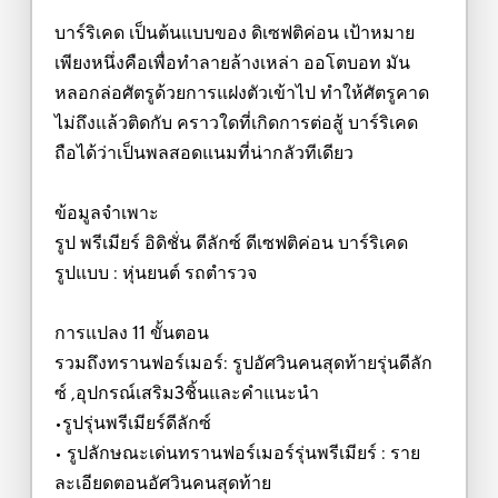
บาร์ริเคด เป็นต้นแบบของ ดิเซฟติค่อน เป้าหมาย
เพียงหนึ่งคือเพื่อทำลายล้างเหล่า ออโตบอท มัน
หลอกล่อศัตรูด้วยการแฝงตัวเข้าไป ทำให้ศัตรูคาด
ไม่ถึงแล้วติดกับ คราวใดที่เกิดการต่อสู้ บาร์ริเคด
ถือได้ว่าเป็นพลสอดแนมที่น่ากลัวทีเดียว
ข้อมูลจำเพาะ
รูป พรีเมียร์ อิดิชั่น ดีลักซ์ ดีเซฟติค่อน บาร์ริเคด
รูปแบบ : หุ่นยนต์ รถตำรวจ
การแปลง 11 ขั้นตอน
รวมถึงทรานฟอร์เมอร์: รูปอัศวินคนสุดท้ายรุ่นดีลัก
ซ์ ,อุปกรณ์เสริม3ชิ้นและคำแนะนำ
•รูปรุ่นพรีเมียร์ดีลักซ์
• รูปลักษณะเด่นทรานฟอร์เมอร์รุ่นพรีเมียร์ : ราย
ละเอียดตอนอัศวินคนสุดท้าย