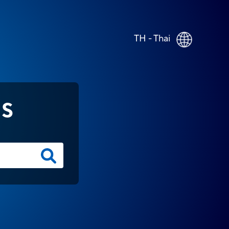
TH - Thai
NS