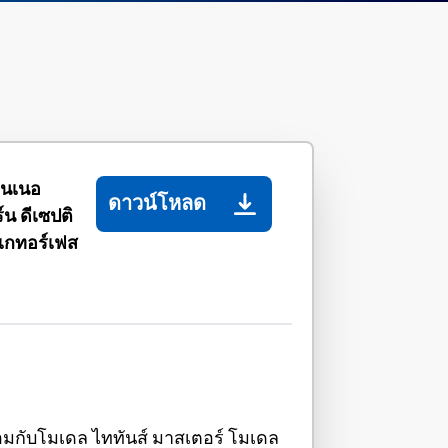
จนเนอ
ดาวน์โหลด
ร์น ดีเซปติ
เกทอร์เฟส
ร้อมกับโมเดล ไททันส์ มาสเตอร์ โมเดล