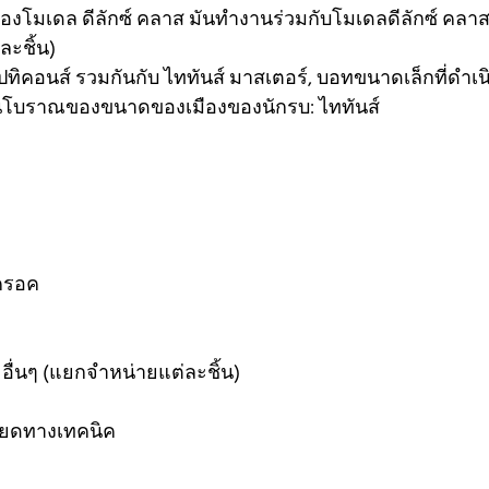
ของโมเดล ดีลักซ์ คลาส มันทำงานร่วมกับโมเดลดีลักซ์ คลาส
ละชิ้น)
ปทิคอนส์ รวมกันกับ ไททันส์ มาสเตอร์, บอทขนาดเล็กที่ดำเนิ
นโบราณของขนาดของเมืองของนักรบ: ไททันส์
 ครอค
อื่นๆ (แยกจำหน่ายแต่ละชิ้น)
อียดทางเทคนิค