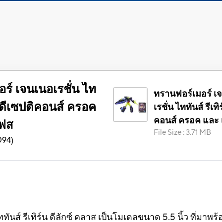
ร์ เจนเนอเรชั่น ไท
ทรานฟอร์เมอร์ เ
์น ดีเซปติคอนส์ ครอค
เรชั่น ไททันส์ รีเทิ
คอนส์ ครอค และ 
เฟส
File Size
:
3.71 MB
094
)
ันส์ รีเทิร์น ดีลักซ์ คลาส เป็นโมเดลขนาด 5.5 นิ้ว ที่มาพ