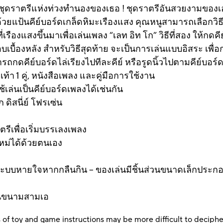
ุดราตรีแห่งท่วงทำนองของเธอ ! ชุดราตรีอันสวยงามของเอลซ่
วยแป้นคีย์บอร์ดเกล็ดหิมะเรืองแสง คุณหนูสามารถเลือกวิธีบร
รืองแสงขึ้นมาเพื่อเล่นเพลง “เลท อิท โก” วิธีที่สอง ให้กดค
บื้องหลัง สำหรับวิธีสุดท้าย จะเป็นการเล่นแบบอิสระ เพื่อก
กดคีย์บอร์ดไล่เรียงไปทีละคีย์ หรือรูดนิ้วไปตามคีย์บอร์ดเ
ท้า 1 คู่, หนังสือเพลง และคู่มือการใช้งาน
ล่นเป็นคีย์บอร์ดเพลงได้เช่นกัน
ดิสนี่ย์ โฟรเซ่น
ีเพื่อเริ่มบรรเลงเพลง
หม่ได้ด้วยตนเอง
ต่อระบบหายใจหากกลืนกิน – ของเล่นมีชิ้นส่วนขนาดเล็กประกอ
้อนขนามสามเอ
 of toy and game instructions may be more difficult to decipher 