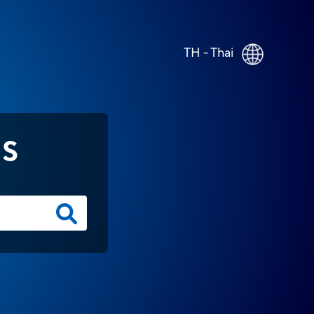
TH - Thai
NS