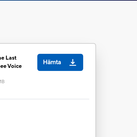
he Last
Hämta
ee Voice
MB