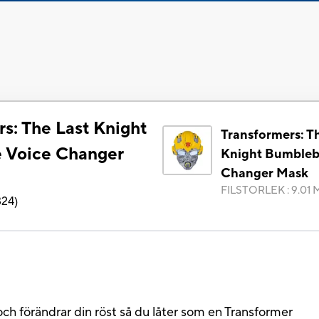
s: The Last Knight
Transformers: T
 Voice Changer
Knight Bumbleb
Changer Mask
FILSTORLEK
:
9.01 
324
)
och förändrar din röst så du låter som en Transformer