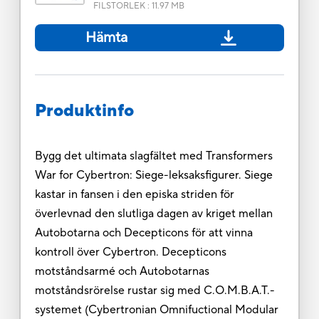
FILSTORLEK
:
11.97 MB
Hämta
Produktinfo
Bygg det ultimata slagfältet med Transformers
War for Cybertron: Siege-leksaksfigurer. Siege
kastar in fansen i den episka striden för
överlevnad den slutliga dagen av kriget mellan
Autobotarna och Decepticons för att vinna
kontroll över Cybertron. Decepticons
motståndsarmé och Autobotarnas
motståndsrörelse rustar sig med C.O.M.B.A.T.-
systemet (Cybertronian Omnifuctional Modular