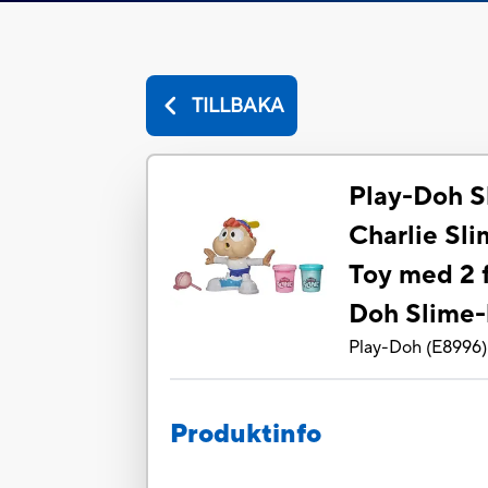
TILLBAKA
Play-Doh S
Charlie Sl
Toy med 2 
Doh Slime-
Play-Doh
(
E8996
)
Produktinfo