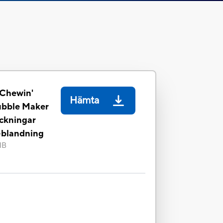
 Chewin'
Hämta
ubble Maker
ckningar
-blandning
MB