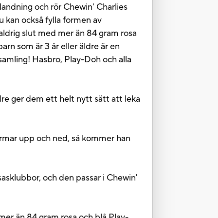
landning och rör Chewin' Charlies
u kan också fylla formen av
 aldrig slut med mer än 84 gram rosa
rn som är 3 år eller äldre är en
e-samling! Hasbro, Play-Doh och alla
ger dem ett helt nytt sätt att leka
rmar upp och ned, så kommer han
ubbor, och den passar i Chewin'
 än 84 gram rosa och blå Play-