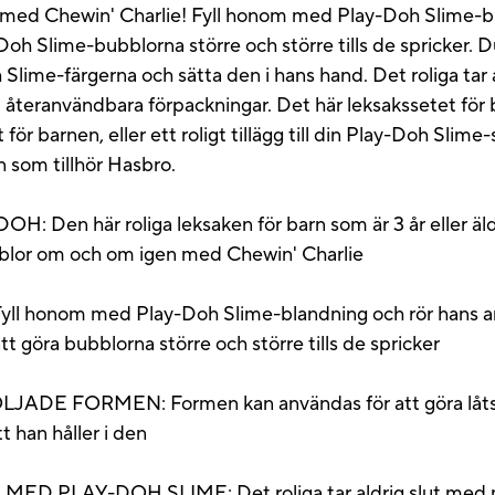
or med Chewin' Charlie! Fyll honom med Play-Doh Slime-b
oh Slime-bubblorna större och större tills de spricker. D
Slime-färgerna och sätta den i hans hand. Det roliga tar
återanvändbara förpackningar. Det här leksakssetet för ba
för barnen, eller ett roligt tillägg till din Play-Doh Slim
 som tillhör Hasbro.
 här roliga leksaken för barn som är 3 år eller äldre 
bblor om och om igen med Chewin' Charlie
 honom med Play-Doh Slime-blandning och rör hans a
t göra bubblorna större och större tills de spricker
FORMEN: Formen kan användas för att göra låtsaskl
t han håller i den
LAY-DOH SLIME: Det roliga tar aldrig slut med mer