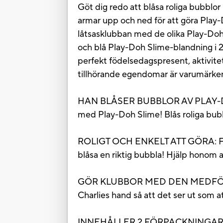
Göt dig redo att blåsa roliga bubbl
armar upp och ned för att göra Play-D
låtsasklubban med de olika Play-Doh 
och blå Play-Doh Slime-blandning i 2 
perfekt födelsedagspresent, aktivitet 
tillhörande egendomar är varumärken
HAN BLÅSER BUBBLOR AV PLAY-DOH: Den
med Play-Doh Slime! Blås roliga bu
ROLIGT OCH ENKELT ATT GÖRA: Fyll
blåsa en riktig bubbla! Hjälp honom at
GÖR KLUBBOR MED DEN MEDFÖLJADE 
Charlies hand så att det ser ut som at
INNEHÅLLER 2 FÖRPACKNINGAR MED P