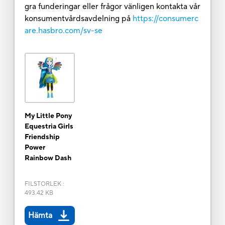
gra funderingar eller frågor vänligen kontakta vår
konsumentvårdsavdelning på
https://consumerc
are.hasbro.com/sv-se
My Little Pony
Equestria Girls
Friendship
Power
Rainbow Dash
FILSTORLEK
:
493.42 KB
Hämta