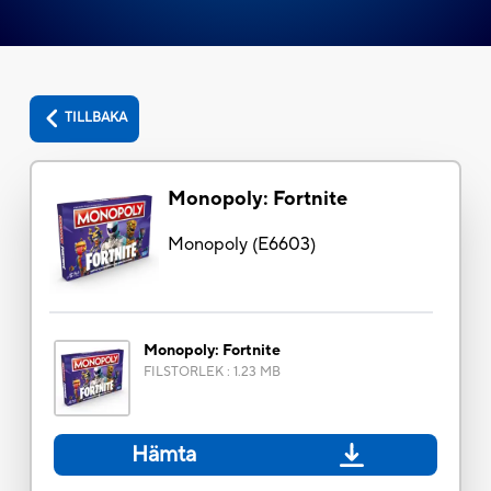
TILLBAKA
Monopoly: Fortnite
Monopoly
(
E6603
)
Monopoly: Fortnite
FILSTORLEK
:
1.23 MB
Hämta