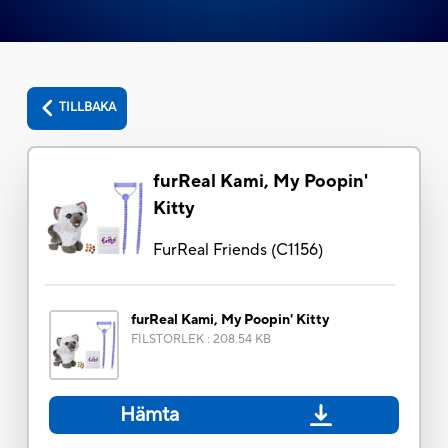
TILLBAKA
furReal Kami, My Poopin'
Kitty
FurReal Friends
(
C1156
)
furReal Kami, My Poopin' Kitty
FILSTORLEK
:
208.54 KB
Hämta