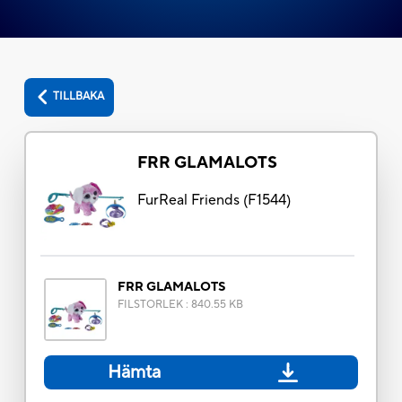
TILLBAKA
FRR GLAMALOTS
FurReal Friends
(
F1544
)
FRR GLAMALOTS
FILSTORLEK
:
840.55 KB
Hämta