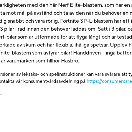
 verkligheten med den här Nerf Elite-blastern, som har en
tt sikta mot mål på avstånd och ta av den när du behöver e
a dig snabbt och vara rörlig. Fortnite SP-L-blastern har et
 3 pilar i rad innan den behöver laddas om. Sätt i 3 pilar, 
Nerf-pilar som är utformade för att flyga långt och är t
lverkade av skum och har flexibla, ihåliga spetsar. Upplev
nite-blastern som avfyrar pilar! Handdriven – inga batte
 är varumärken som tillhör Hasbro.
versioner av leksaks- och spelinstruktioner kan vara svårare att
 kontakta vår konsumentvårdsavdelning på
https://consumercar