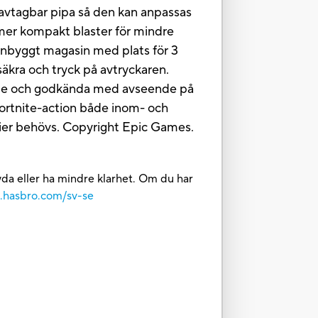
 avtagbar pipa så den kan anpassas
n mer kompakt blaster för mindre
t inbyggt magasin med plats för 3
osäkra och tryck på avtryckaren.
estade och godkända med avseende på
 Fortnite-action både inom- och
rier behövs. Copyright Epic Games.
 tyda eller ha mindre klarhet. Om du har
e.hasbro.com/sv-se