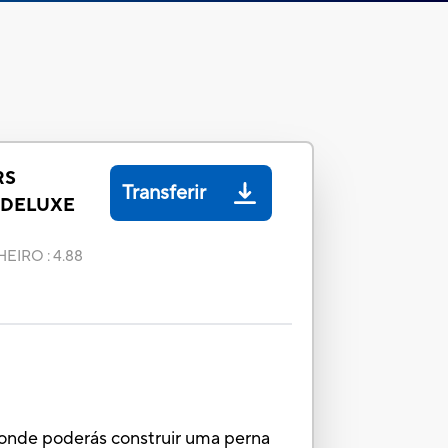
RS
Transferir
 DELUXE
HEIRO
:
4.88
onde poderás construir uma perna