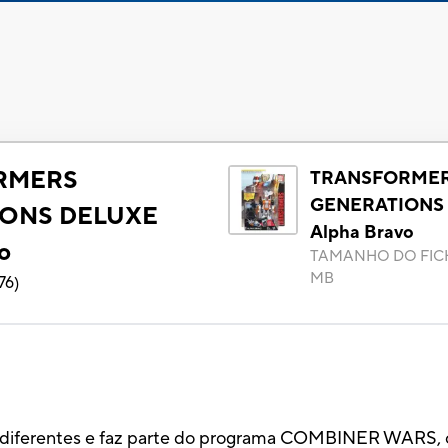
RMERS
TRANSFORME
GENERATIONS
ONS DELUXE
Alpha Bravo
o
TAMANHO DO FIC
MB
76
)
s diferentes e faz parte do programa COMBINER WARS, 