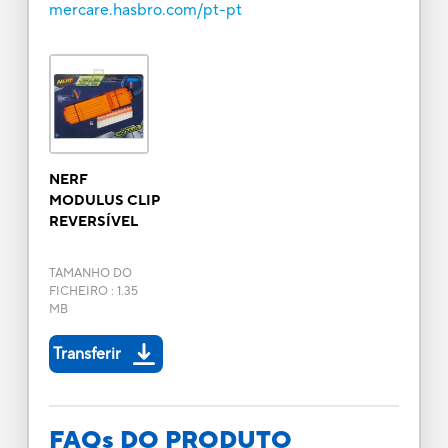
mercare.hasbro.com/pt-pt
NERF
MODULUS CLIP
REVERSÍVEL
TAMANHO DO
FICHEIRO
:
1.35
MB
Transferir
FAQs DO PRODUTO