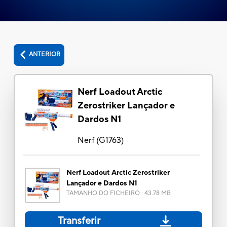
ANTERIOR
Nerf Loadout Arctic
Zerostriker Lançador e
Dardos N1
Nerf
(
G1763
)
Nerf Loadout Arctic Zerostriker
Lançador e Dardos N1
TAMANHO DO FICHEIRO
:
43.78 MB
Transferir