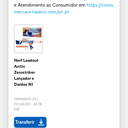
e Atendimento ao Consumidor em
https://consu
mercare.hasbro.com/pt-pt
Nerf Loadout
Arctic
Zerostriker
Lançador e
Dardos N1
TAMANHO DO
FICHEIRO
:
43.78
MB
Transferir