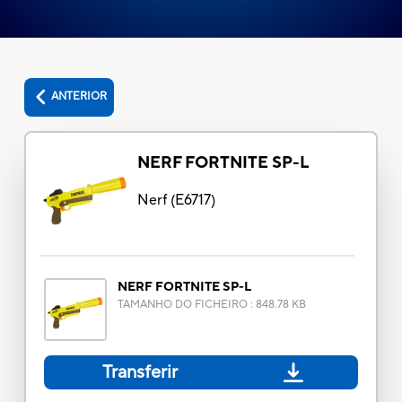
ANTERIOR
NERF FORTNITE SP-L
Nerf
(
E6717
)
NERF FORTNITE SP-L
TAMANHO DO FICHEIRO
:
848.78 KB
Transferir