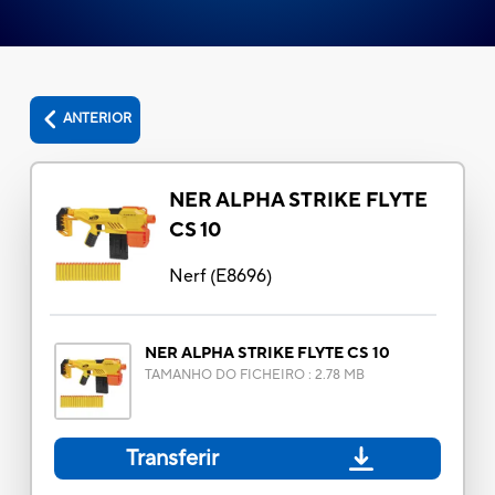
ANTERIOR
NER ALPHA STRIKE FLYTE
CS 10
Nerf
(
E8696
)
NER ALPHA STRIKE FLYTE CS 10
TAMANHO DO FICHEIRO
:
2.78 MB
Transferir