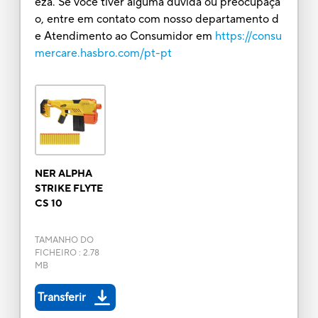
eza. Se você tiver alguma dúvida ou preocupaçã
o, entre em contato com nosso departamento d
e Atendimento ao Consumidor em
https://consu
mercare.hasbro.com/pt-pt
NER ALPHA
STRIKE FLYTE
CS 10
TAMANHO DO
FICHEIRO
:
2.78
MB
Transferir