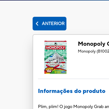
ANTERIOR
Monopoly 
Monopoly
(
B100
Informações do produto
Plim, plim! O jogo Monopoly Grab a