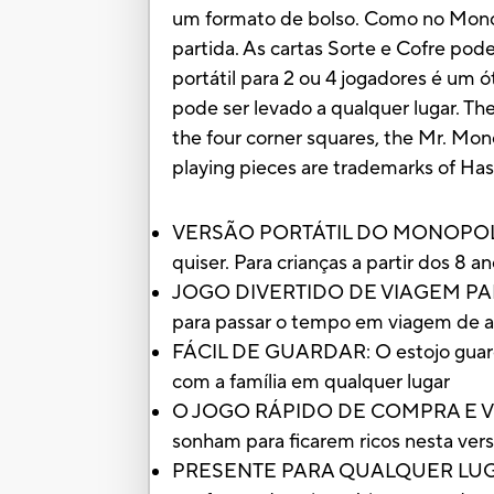
um formato de bolso. Como no Monop
partida. As cartas Sorte e Cofre pod
portátil para 2 ou 4 jogadores é um 
pode ser levado a qualquer lugar. T
the four corner squares, the Mr. Mon
playing pieces are trademarks of Has
VERSÃO PORTÁTIL DO MONOPOLY: Joga
quiser. Para crianças a partir dos 8 a
JOGO DIVERTIDO DE VIAGEM PARA C
para passar o tempo em viagem de a
FÁCIL DE GUARDAR: O estojo guarda 
com a família em qualquer lugar
O JOGO RÁPIDO DE COMPRA E VEND
sonham para ficarem ricos nesta vers
PRESENTE PARA QUALQUER LUGAR: Est