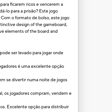
ara ficarem ricos e vencerem a
á-lo para a prisão? Este jogo
s. Com o formato de bolso, este jogo
tinctive design of the gameboard,
tive elements of the board and
de ser levado para jogar onde
adores é uma excelente opção
m se divertir numa noite de jogos
os jogadores compram, vendem e
 Excelente opção para distribuir