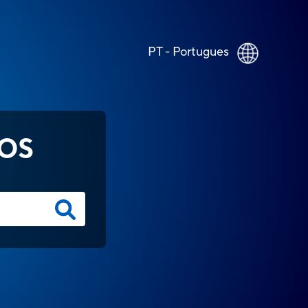
PT - Portugues
OS