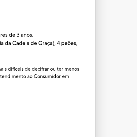
res de 3 anos.
aia da Cadeia de Graça), 4 peões,
is difíceis de decifrar ou ter menos
e Atendimento ao Consumidor em