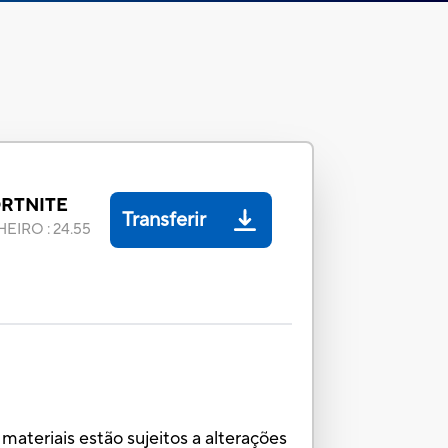
RTNITE
Transferir
HEIRO
:
24.55
ateriais estão sujeitos a alterações