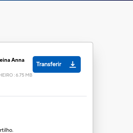
Reina Anna
Transferir
HEIRO
:
6.75 MB
tilho.