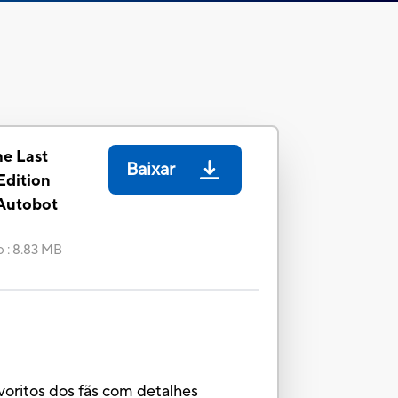
he Last
Baixar
Edition
 Autobot
o
:
8.83 MB
voritos dos fãs com detalhes