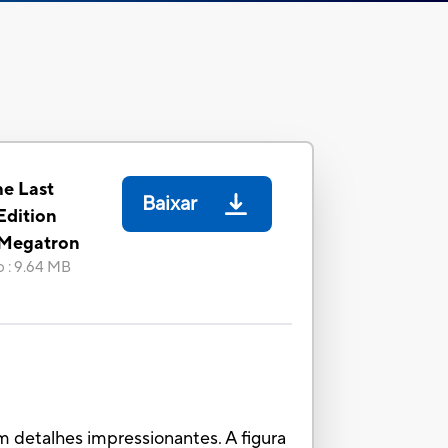
he Last
Baixar
Edition
 Megatron
o
:
9.64 MB
m detalhes impressionantes. A figura