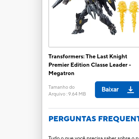
Transformers: The Last Knight
Premier Edition Classe Leader -
Megatron
Tamanho do
Baixar
Arquivo
:
9.64 MB
PERGUNTAS FREQUEN
Tudo o que você precisa saber sobre o p