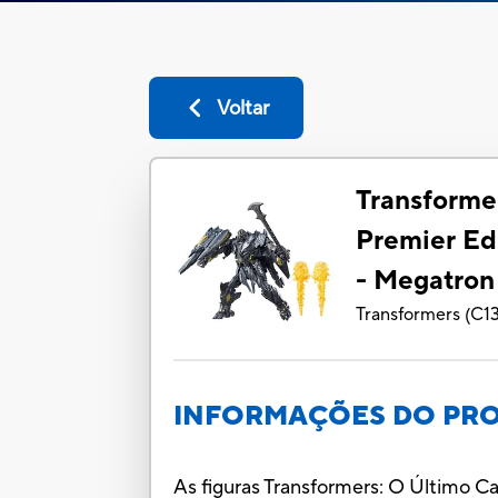
Voltar
Transformer
Premier Ed
- Megatron
Transformers
(
C1
INFORMAÇÕES DO PR
As figuras Transformers: O Último C