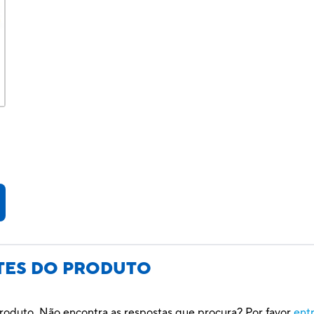
TES DO PRODUTO
roduto. Não encontra as respostas que procura? Por favor
ent