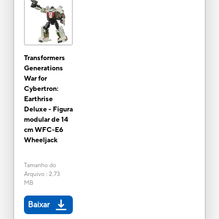
Transformers
Generations
War for
Cybertron:
Earthrise
Deluxe - Figura
modular de 14
cm WFC-E6
Wheeljack
Tamanho do
Arquivo
:
2.73
MB
Baixar