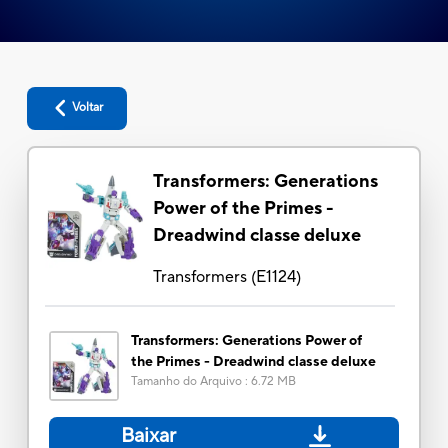
Voltar
Transformers: Generations
Power of the Primes -
Dreadwind classe deluxe
Transformers
(
E1124
)
Transformers: Generations Power of
the Primes - Dreadwind classe deluxe
Tamanho do Arquivo
:
6.72 MB
Baixar